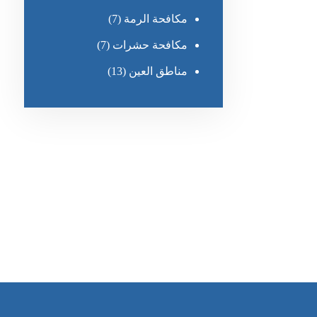
مكافحة الرمة
(7)
مكافحة حشرات
(7)
مناطق العين
(13)
رقم الهاتف
٥٥ ٤٤ ٣٣ ٢٢ ٩٧١+