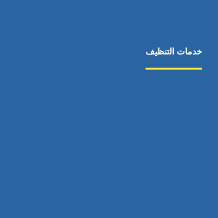
خدمات التنظيف
مكافحة الآفات
مركبة
بناء
غسيل سيارة
صيانة
تجاري
عادي
خدمات
الداخلية
الخارج
اتصال
لورم
معلومات
الخارج
خدمات
خدمات ساخنة