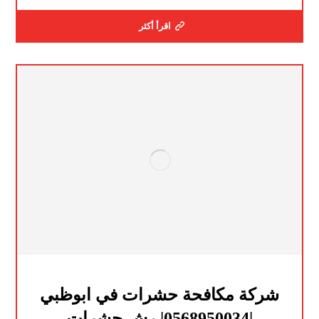
اقرأ أكثر
شركة مكافحة حشرات في ابوظبي
|0568950034| رش حشرات