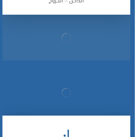
الداخل – الخروج
٠۱