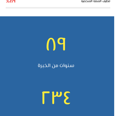
٨٩%
تنظيف الشقة الشخصية
٨٩
سنوات من الخبرة
٢٣٤