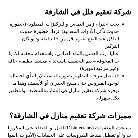
شركة تعقيم فلل في الشارقة
يجب احترام زمن التماس والتركيزات المطلوبة (خطورة
حدوث تآكل الأدوات المعدنية). تزداد خطورة حدوث
التآكل عند النقع لفترة اقل من 15 دقيقة و/ أو كان
التركيز
عاليا.- يتم الغسل بالماء الصافي، واستخدام محقنة للأدوا
ت المجوفة.– يتم التجفيف باستخدام منشفة نظيفة، جافة
وغير مزغبة (موبرة)
قد تصل مرحلة التطهير بصورة قياسية لإزالة أي احتمالية
لوجود الفيروس حتى مسح الجدران أو الأسقف وهذا ما
توفره شركة تعقيم منازل في الشارقةللتنظيف والتطهير
بكل سهولة.
مميزات شركة تعقيم منازل في الشارقة؟
تستخدم المعقمات (Disinfectants) لقتل أو القضاء على المكروبا
ت و/ أو تعطيل نشاط الفيروسات على الجمادات (الأدوات، الموا