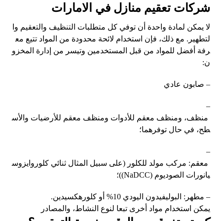
شركات تعقيم منازل في الامارات
لا يمكن لمادة واحدة أن توفي كل متطلبات التنظيف والتعقيم وا
لتطهير. مع ذلك، فإن استخدام لائحة محدودة من المواد تتيع مع
رفة أفضل للمواد من قبل المستخدمين وتيسر من إدارة المخزو
ن:
– صابون عادي
–
منظف، ومنظف معقم للأدوات ومنظف معقم للأرضيات والأس
طح، في حال توفرهما؛
–
معقم: مركب مولد للكلور (على سبيل المثال ثنائي كلوروايزوس
يانورات الصوديوم (NaDCC))؛
– مطهر: البوليفيدون اليودي 10% أو كلورهكسيدين.
يمكن استخدام مواد أخرى تبعا لنوع النشاط، والمصادر