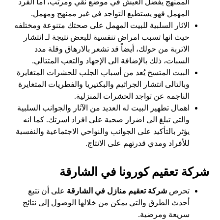
الممنهج يفضل العيش في موضع نقي ومرتب، اما الفرد
المهمل فهو يستطيع التواجد في غير ممنهج ومهمل.
الاثار السلبية للبيت المهمل على صحتك متنوعة ومختلفه
حيث انها تسبب امراض تنفسية للبعض نتيجة لـ انتشار
الاتربة من حولك، أيضاً قد تشعر بالارهاق وقلة مدد
السبات، ذلك بالإضافة الى الإجهاد والتعب المتتالي.
البيت المتسخ يُعد من أسباب الجلب للحشرات المتغايرة
وبالتالى انتشار الجراثيم والبكتيريا والفطريات المتغايرة
الناجمه عن تواجد الحشرات المنزلية.
اهمال تطهير البيت له العديد من الآثار والجوانب السلبية
والتي تبلغ الى اضرار صحية على افراد اسرتك. كما انه
يؤثر بالتأكيد على الجوانب والنواحي الاجتماعية والنفسية
للأفراد ومدي قدرتهم على الانتاج.
شركة تعقيم كورونا في الشارقة
تحرص
شركة تعقيم منازل في الشارقة
على أن تتبع
أحدث الطرق والتي يمكن من خلالها الوصول إلى نتائج
سريعة ومرضية.