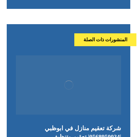
المنشورات ذات الصلة
شركة تعقيم منازل في ابوظبي
|0568950034| تعقيم وتنظيف