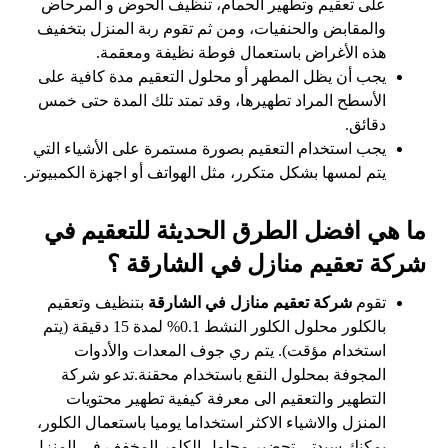
على تعقيم وتطهير الحمام، تنظيف الحوض و المرحاض
والمقابض والحنفيات، ومن ثم تقوم ربة المنزل بتخفيف
هذه الأغراض باستعمال فوطة نظيفة ومعقمة.
يجب أن يظل المطهر أو محلول التعقيم مدة كافية على
الأسطح المراد تطهيرها، وقد تمتد تلك المدة حتى خمس
دقائق.
يجب استخدام التعقيم بصورة مستمرة على الأشياء التي
يتم لمسها بشكل متكرر، مثل الهواتف أو اجهزة الكمبيوتر.
ما هي افضل الطرق الحديثة للتعقيم في
شركة تعقيم منازل في الشارقة ؟
تقوم
شركة تعقيم منازل في
الشارقة
بتنظيف وتعقيم
بالكلور محلول الكلور النشط 0.1% لمدة 15 دقيقة (يتم
استخدام مؤقت). يتم ري جوف المعدات والأدوات
المجوفة بمحلول النقع باستخدام محقنة.تدعو شركة
التطهير والتعقيم الى معرفة كيفية تطهير محتويات
المنزل والاشياء الاكثر استخداما يوميا باستعمال الكلور،
يمكنك سيدتي تحضير محلول الكلور المخفف في المنزل