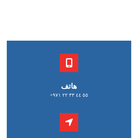
هاتف
٥٥ ٤٤ ٣٣ ٢٢ ٩٧١+