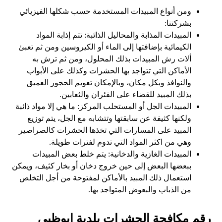
ومن أنواع المبيدات المستخدمة حسب شكلها الفيزيائي
بشركتنا:
المبيدات المذابة والمحاليل الذائبة: تتم إذابة المواد
الكيمائية بإضافتها إلى الماء أو الكيروسين ومن ثم تعبئ
ألات رش المبيدات بذلك المحلول، ومن ثم ترش به
الأماكن التي تتواجد بها الحشرات وكذلك على الأبواب
والنوافذ وبكل مكان، وبالإمكان تعويم الحجور العميق
بذلك المبيد للقضاء على الفئران والثعابين.
المبيدات الجل أو المستحلب المركز: ما هي إلا مواد ذائبة
ولكنها كثيفة عن سابقتها وتتشابه مع الجل، يتم توزيع
المبيد على المسارات التي تخذها الحشرات كالصراصير
وهي من اكثر المواد التي تدوم لفترات طويلة.
المبيدات الغازية والدخانية: يتم خلط بعض المبيدات
ببعضها البعض إلى حين خروج دخان أو بخار كثيف، ويمكن
استعمال ذلك المبيد بالأماكن لمفتوحة من أجل التخلص
من الذباب والبعوض المتواجد بها.
رقم مكافحة الحشرات بلدية ابوظبي