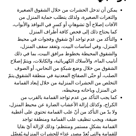
يمكن أن تدخل الحشرات من خلال الشقوق الصغيرة
والثغرات الصغيرة، ولذلك يتطلب حماية المنزل من
الآفات إصلاح أيّ تشوهاتٍ أو كسرٍ في النوافذ والأبواب،
كما يحتاج ذلك إلى فحص كافة أطراف المنزل
والتأكد من عدم تواجد أيّ شقوقٍ وفجوات في محيط
المنزل، وفي أساسات البيت، وتفقد سقف المنزل،
والشقوق المحيطة بخطوط مرافق البيت، بما في ذلك
أنابيب الماء، والأسلاك الكهربائية، والكابلات، ويتمّ إصلاح
الشقوق من خلال وضع شبكةٍ من النحاس، أو الصوف
الصلب، أو حتّى الصفائح المعدنية في منطقة الشقوق.يتمّ
التخلص من الحشرات المنزلية من خلال إبعاد القمامة
عن المنزل وباحاته ومحيطه،
كما يجب التأكد من عدم تواجد القمامة بالقرب من
الكراج، وكذلك إزالة الأعشاب الضارة عن محيط المنزل،
ولا بدّ من التأكد من أنّ علب القمامة تحتوي على أغطية
ضيقة، ويجب تنظيف علب القمامة ومنطقة تواجد
القمامة بشكلٍ مستمر ومنتظم؛ وذلك لإزالة أيّ بقايا
للقمامة والتي تُعدّ مصدر غذاء للحشرات المنزلية.يُفضّل