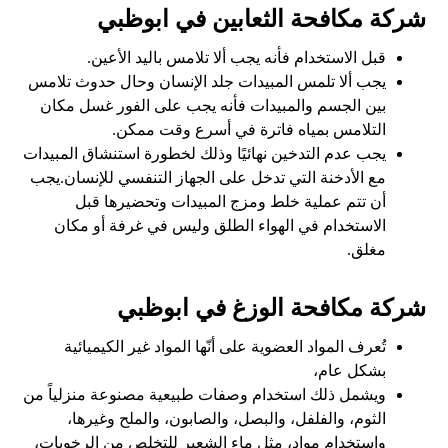
شركة مكافحة الثعابين في ابوظبي
قبل الاستخدام فأنه يجب ألا تلامس باليد الأعين.
يجب ألا تلمس المبيدات جلد الإنسان وحال حدوث تلامس
بين الجسم والمبيدات فأنه يجب على الفور غسل مكان
التلامس بمياه فاترة في أسرع وقت ممكن.
يجب عدم التدخين نهائيًا وذلك لخطورة استنشاق المبيدات
مع الأدخنة التي تدخل على الجهاز التنفسي للإنسان.يجب
أن تتم عملية خلط ومزج المبيدات وتحضيرها قبل
الاستخدام في الهواء الطلق وليس في غرفة أو مكان
مغلق.
شركة مكافحة الوزغ في ابوظبي
تُعرف المواد العضوية على أنّها المواد غير الكيميائية
بشكل عام،
ويشمل ذلك استخدام وصفات طبيعية مصنوعة منزلياً من
الثوم، والفلفل، والبصل، والصابون، والملح وغيرها،
واستخدام مواد، مثل ماء الشعير للتخلص من الرخويات،