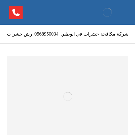
شركة مكافحة حشرات في ابوظبي |0568950034| رش حشرات