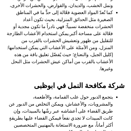
ونمل الخشب، والديدان، والقوارض، والحشرات الأخرى،
كما تُعدّ المواد العضوية فعّالة إلى حدٍّ ما في المناطق
الصغيرة مثل الحدائق المنزلية، بحيث تكون أعداد
الحشرات منخفضة نسبياً؛ فهي نادراً ما تكون مجدية أو
فعّالة على مساحة أكبر.يمكن استخدام الأعشاب الطازجة
للتقليل من ظهور وتعشيش الحشرات بالقرب من
المنزل، ومن الأمثلة على الأعشاب التي يمكن استخدامها:
إكليل الجبل، والنعناع؛ حيث يُفضّل تعليق باقة من هذه
الأعشاب بالقرب من أماكن عيش الحشرات مثل النحل
وغيرها.
شركة مكافحة النمل في ابوظبى
يتجمع الدبور حول علب القمامة، والأطعمة،
والمشروبات، والأعشاش، ويمكن التخلص من الدبور عن
طريق القضاء على أعشاشه عبر رشّها بالمبيدات، وإن
كانت المبيدات لا تجدي نفعاً فيمكن القضاء عليها بطريقةٍ
أكثر أماناً، مع ضرورة الاستعانة بالمهنيين المتخصصين