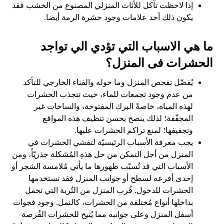
إذا لاحظت تآكل للأثاث المنزلي المصنوع من الخشب فقد
يكون ذلك أحد علامات وجود حشرة الرمة أيضا.
ما هي الاسباب التي تؤدي الي تواجد
الحشرات فى المنزل؟
يُفضّل تفحص المنزل وما حوله والفناء الخارجي للتأكد
من عدم وجود تجمعات للماء، حيث تنجذب الحشرات
لهذه المياه، خاصةً البرك المفتوحة، والساحات غير
المجفّفة؛ لذلك ينصح بحسن تنظيف هذه المواقع
وتجفيفها؛ لمنع تراكم الحشرات عليها.
يجب معرفة الأسباب الرئيسيّة لتفشي الحشرات في
المنزل من أجل التمكن من حل هذهِ المُشكلة جذريّاً، ومن
الأسباب التي قد تُسبّب ظهورها ما يأتي مُلامسة الشجر أو
إحدى أفرعه لسطح أو جوانب المنزل فقد تستخدمها
الحشرات للدخول. قُرب المنزل من التُربة التي تحمل
بداخلها أنواع مُختلفة من الحشرات، كالنمل. وجود فجوات
أسفل المنزل وعلى جوانبه مما يُتيح للحشرات الفُرصة