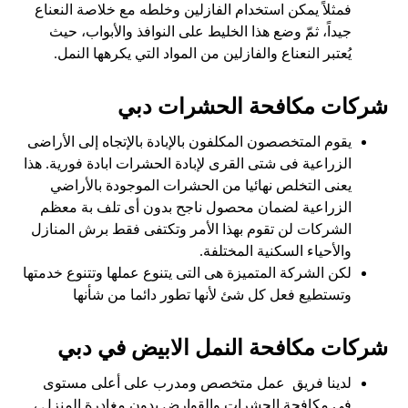
فمثلاً يمكن استخدام الفازلين وخلطه مع خلاصة النعناع
جيداً، ثمّ وضع هذا الخليط على النوافذ والأبواب، حيث
يُعتبر النعناع والفازلين من المواد التي يكرهها النمل.
شركات مكافحة الحشرات دبي
يقوم المتخصصون المكلفون بالإبادة بالإتجاه إلى الأراضى
الزراعية فى شتى القرى لإبادة الحشرات ابادة فورية. هذا
يعنى التخلص نهائيا من الحشرات الموجودة بالأراضي
الزراعية لضمان محصول ناجح بدون أى تلف بة معظم
الشركات لن تقوم بهذا الأمر وتكتفى فقط برش المنازل
والأحياء السكنية المختلفة.
لكن الشركة المتميزة هى التى يتنوع عملها وتتنوع خدمتها
وتستطيع فعل كل شئ لأنها تطور دائما من شأنها
شركات مكافحة النمل الابيض في دبي
لدينا فريق عمل متخصص ومدرب على أعلى مستوى
فى مكافحة الحشرات والقوارض بدون مغادرة المنزل ،