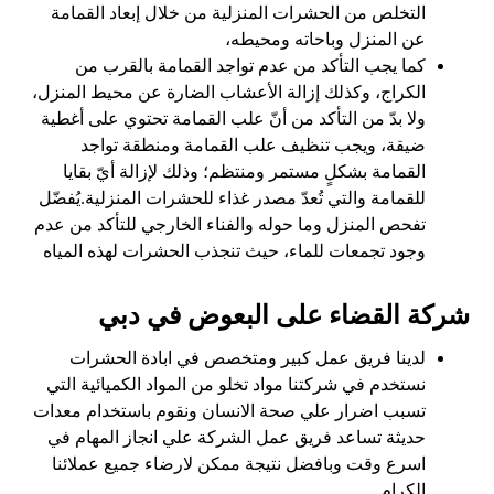
التخلص من الحشرات المنزلية من خلال إبعاد القمامة
عن المنزل وباحاته ومحيطه،
كما يجب التأكد من عدم تواجد القمامة بالقرب من
الكراج، وكذلك إزالة الأعشاب الضارة عن محيط المنزل،
ولا بدّ من التأكد من أنّ علب القمامة تحتوي على أغطية
ضيقة، ويجب تنظيف علب القمامة ومنطقة تواجد
القمامة بشكلٍ مستمر ومنتظم؛ وذلك لإزالة أيّ بقايا
للقمامة والتي تُعدّ مصدر غذاء للحشرات المنزلية.يُفضّل
تفحص المنزل وما حوله والفناء الخارجي للتأكد من عدم
وجود تجمعات للماء، حيث تنجذب الحشرات لهذه المياه
شركة القضاء على البعوض في دبي
لدينا فريق عمل كبير ومتخصص في ابادة الحشرات
نستخدم في شركتنا مواد تخلو من المواد الكميائية التي
تسبب اضرار علي صحة الانسان ونقوم باستخدام معدات
حديثة تساعد فريق عمل الشركة علي انجاز المهام في
اسرع وقت وبافضل نتيجة ممكن لارضاء جميع عملائنا
الكرام