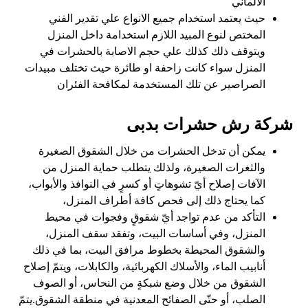
الالماني
حيث يعتمد استخدام جميع الانواع علي تقدير الفني
المختص لنوع المبيد اللازم استخدامة داخل المنزل
ويتوقف ذلك كذلك علي حجم الاصابة بالحشرات في
المنزل سواء كانت زاحفة او طائرة حيث تختلف مبيدات
الصراصير عن تلك المستخدمة لمكافحة الفئران
شركة رش حشرات بدبى
يمكن أن تدخل الحشرات من خلال الشقوق الصغيرة
والثغرات الصغيرة، ولذلك يتطلب حماية المنزل من
الآفات إصلاح أيّ تشوهاتٍ أو كسرٍ في النوافذ والأبواب،
كما يحتاج ذلك إلى فحص كافة أطراف المنزل،
التأكد من عدم تواجد أيّ شقوقٍ وفجوات في محيط
المنزل، وفي أساسات البيت، وتفقد سقف المنزل،
والشقوق المحيطة بخطوط مرافق البيت، بما في ذلك
أنابيب الماء، والأسلاك الكهربائية، والكابلات، ويتمّ إصلاح
الشقوق من خلال وضع شبكةٍ من النحاس، أو الصوف
الصلب، أو حتّى الصفائح المعدنية في منطقة الشقوق.يتمّ