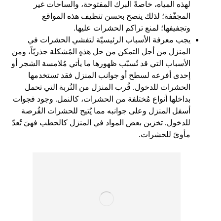
لهذه المياه، خاصةً البرك المفتوحة، والساحات غير
المجفّفة؛ لذلك ينصح بحسن تنظيف هذه المواقع
وتجفيفها؛ لمنع تراكم الحشرات عليها.
يجب معرفة الأسباب الرئيسيّة لتفشي الحشرات في
المنزل من أجل التمكن من حل هذهِ المُشكلة جذريّاً، ومن
الأسباب التي قد تُسبّب ظهورها ما يأتي مُلامسة الشجر أو
إحدى أفرعه لسطح أو جوانب المنزل فقد تستخدمها
الحشرات للدخول. قُرب المنزل من التُربة التي تحمل
بداخلها أنواع مُختلفة من الحشرات، كالنمل. وجود فجوات
أسفل المنزل وعلى جوانبه مما يُتيح للحشرات الفُرصة
للدخول. تخزين بعض المواد في المنزل كالحطب فهيَ تُعدّ
مأوىً للحشرات.