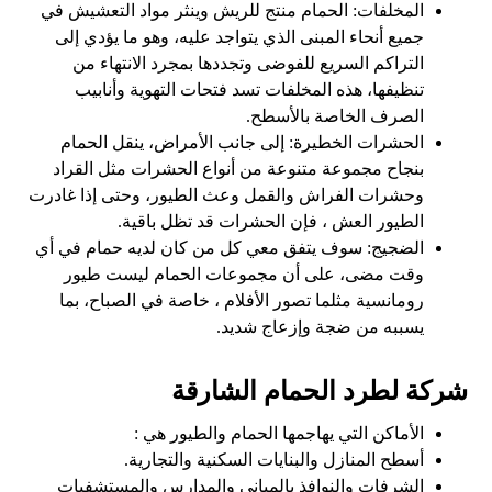
المخلفات: الحمام منتج للريش وينثر مواد التعشيش في
جميع أنحاء المبنى الذي يتواجد عليه، وهو ما يؤدي إلى
التراكم السريع للفوضى وتجددها بمجرد الانتهاء من
تنظيفها، هذه المخلفات تسد فتحات التهوية وأنابيب
الصرف الخاصة بالأسطح.
الحشرات الخطيرة: إلى جانب الأمراض، ينقل الحمام
بنجاح مجموعة متنوعة من أنواع الحشرات مثل القراد
وحشرات الفراش والقمل وعث الطيور، وحتى إذا غادرت
الطيور العش ، فإن الحشرات قد تظل باقية.
الضجيج: سوف يتفق معي كل من كان لديه حمام في أي
وقت مضى، على أن مجموعات الحمام ليست طيور
رومانسية مثلما تصور الأفلام ، خاصة في الصباح، بما
يسببه من ضجة وإزعاج شديد.
شركة لطرد الحمام الشارقة
الأماكن التي يهاجمها الحمام والطيور هي :
أسطح المنازل والبنايات السكنية والتجارية.
الشرفات والنوافذ بالمباني والمدارس والمستشفيات