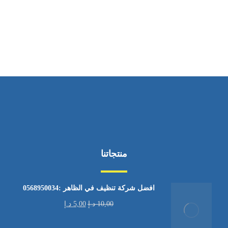
ساعات العمل
من الاثنين إلى الجمعة ٩:٠٠ - ١٧:٠٠
منتجاتنا
افضل شركة تنظيف في الظاهر :0568950034
10,00
د.إ
5,00
د.إ