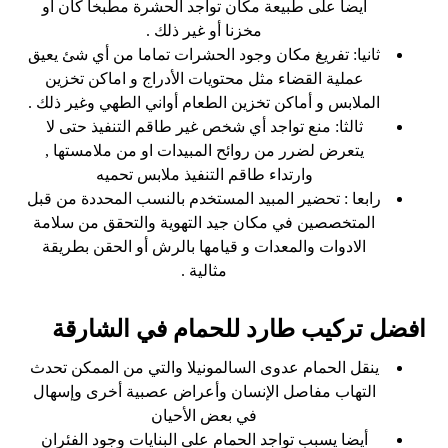
ايضا على طبيعة مكان تواجد الحشرة مطبخا كان أو
مخزنا أو غير ذلك .
ثانيا: تفريغ مكان وجود الحشرات تماما من أي شئ يعيق
عملية القضاء مثل محتويات الأدراج و اماكن تخزين
الملابس و أماكن تخزين الطعام أواني الطهي وغير ذلك .
ثالثا: منع تواجد أي شخص غير طاقم التنفيذ حتى لا
يتعرض لضرر من روائح المبيدات او من ملامستها ,
وارتداء طاقم التنفيذ ملابس تحميه
رابعا : تحضير المبيد المستخدم بالنسب المحددة من قبل
المتخصصين في مكان جيد التهوية والتحقق من سلامة
الادوات والمعدات و قيامها بالرش أو الحقن بطريقة
مثالية .
افضل تركيب طارد للحمام في الشارقة
ينقل الحمام عدوى السالمونيلا والتي من الممكن تحدث
التهاب مفاصل الإنسان وأعراض عصبية أخرى وإسهال
في بعض الأحيان
أيضا يسبب تواجد الحمام على البنايات وجود الفئران