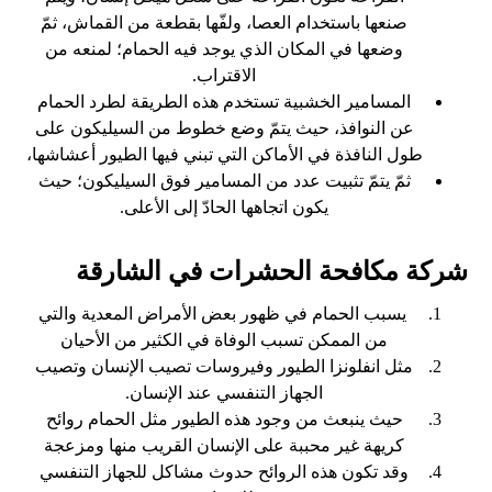
صنعها باستخدام العصا، ولفّها بقطعة من القماش، ثمّ
وضعها في المكان الذي يوجد فيه الحمام؛ لمنعه من
الاقتراب.
المسامير الخشبية تستخدم هذه الطريقة لطرد الحمام
عن النوافذ، حيث يتمّ وضع خطوط من السيليكون على
طول النافذة في الأماكن التي تبني فيها الطيور أعشاشها،
ثمّ يتمّ تثبيت عدد من المسامير فوق السيليكون؛ حيث
يكون اتجاهها الحادّ إلى الأعلى.
شركة مكافحة الحشرات في الشارقة
يسبب الحمام في ظهور بعض الأمراض المعدية والتي
من الممكن تسبب الوفاة في الكثير من الأحيان
مثل انفلونزا الطيور وفيروسات تصيب الإنسان وتصيب
الجهاز التنفسي عند الإنسان.
حيث ينبعث من وجود هذه الطيور مثل الحمام روائح
كريهة غير محببة على الإنسان القريب منها ومزعجة
وقد تكون هذه الروائح حدوث مشاكل للجهاز التنفسي