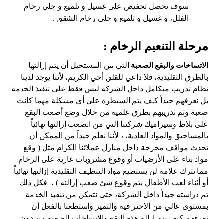
سوف تحصل تخفيض على غسيل و تلميع و جلي رخام
الفلل، و غسيل و تلميع و جلي رخام الشقق .
مرحلة التنعيم الرخام :
الاتساخات والبقع الصعبة
التي من المستحيل أن يتم إزالتها
بالطرق التقليدية، فلا داعي للقلق أخي الكريم، لأننا يوجد لدينا
نظام تدريب متكامل داخل الشركة ليس فقط على تنفيذ الخدمة
بل نعرفهم جيداً كيف يتم السيطرة على أي مشكلة مهما كانت
صعبة وتم تدريبهم بطرق علمية من خلال وضع أصعب البقع
على بلاط وسيراميك شركتنا التي من الصعب إزالتها نهائياً
بالمساحيق والمواد العادية، ، لأننا نعلم جيداً من الممكن أن
تحدث مواقف محرجة داخل منازل عملائنا الكرام مثل ( وقع
مواد بناء على الأرضيات أو وقوع مشروبات غازية على الرخام
مما تترك علامة لن يستطيع مواد التنظيف التقليدية إزالتها نهائياً
أو أثناء لعب الأطفال يتم وقوع شئ صعب إزالته ) ، فكل ذلك
تم دراسته جيداً داخل الشركة، حتى نتمكن من تنفيذ الخدمة
بمستوى عالي من الاحترافية والتميز واستطعنا بالفعل أن
نعرفهم كيف يتم إزالة هذه البقع والاتساخات الصعبة من دون