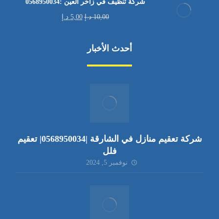
شركة تنظيف في زاخر العين :0568950034
10,00
د.إ
5,00
د.إ
أحدث الأخبار
شركة تعقيم منازل في الشارقة |0568950034| تعقيم
فلل
نوفمبر 5, 2024