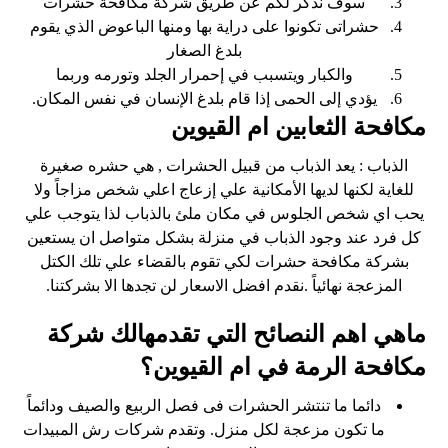
سوف نذكر لكم عن طريق شركة مكافحة حشرات
حشراتى تكونوا على دراية بها ومنها الباعوض الذي يقوم
بلدغ الصغار
والكبار ويتسبب في إحمرار الجلد وتورمه وربما
يؤدي إلى الحمى إذا قام بلدغ الإنسان في نفس المكان.
مكافحة الثعابين ام القيوين
الذباب : يعد الذباب من قبيل الحشرات , هي حشره صغيرة
للغاية لكنها لديها الأمكانية علي إزعاج اعلي شخص مزاجاً ولا
يحب اي شخص الجلوس في مكان ملئ بالذباب لذا يتوجب علي
كل فرد عند وجود الذباب في منزلة بشكل متواصل ان يستعين
بشركة مكافحة حشرات لكي تقوم بالقضاء علي تلك الكتل
المزعجة نهائياً .نقدم افضل الاسعار لن تجدها الا بشركتنا.
ماهي اهم النصائح التي تقدمهالك شركة
مكافحة الرمة في ام القيوين؟
دائما ما تنتشر الحشرات فى فصل الربيع والصيف ودائماً
ما تكون مزعجة لكل منزل. وتقدم شركات رش المبيدات