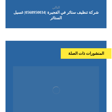
التالي
شركة تنظيف ستائر في الفجيرة |0568950034| غسيل
الستائر
المنشورات ذات الصلة