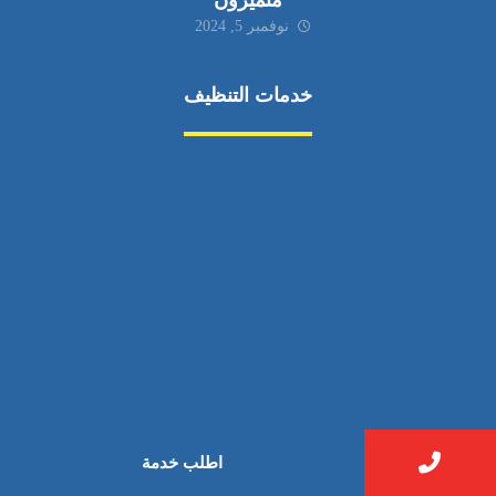
متميزون
نوفمبر 5, 2024
خدمات التنظيف
مكافحة الآفات
مركبة
بناء
غسيل سيارة
صيانة
تجاري
عادي
خدمات
الداخلية
الخارج
اتصال
اطلب خدمة
لورم
معلومات