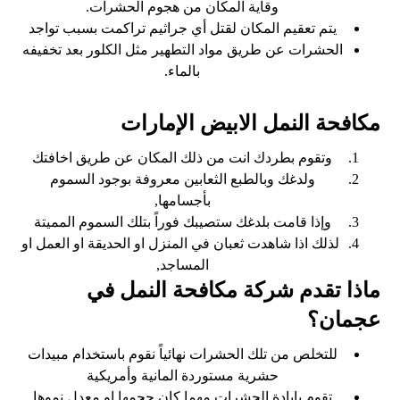
وقاية المكان من هجوم الحشرات.
يتم تعقيم المكان لقتل أي جراثيم تراكمت بسبب تواجد
الحشرات عن طريق مواد التطهير مثل الكلور بعد تخفيفه
بالماء.
مكافحة النمل الابيض الإمارات
وتقوم بطردك انت من ذلك المكان عن طريق اخافتك
ولدغك وبالطبع الثعابين معروفة بوجود السموم
بأجسامها,
وإذا قامت بلدغك ستصيبك فوراً بتلك السموم المميتة
لذلك اذا شاهدت ثعبان في المنزل او الحديقة او العمل او
المساجد,
ماذا تقدم شركة مكافحة النمل في
عجمان؟
للتخلص من تلك الحشرات نهائياً نقوم باستخدام مبيدات
حشرية مستوردة المانية وأمريكية
تقوم بإبادة الحشرات مهما كان حجمها او معدل نموها