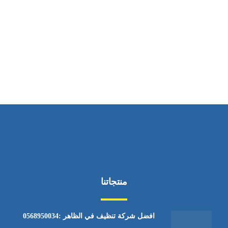
ساعات العمل
من الاثنين إلى الجمعة ٩:٠٠ - ١٧:٠٠
منتجاتنا
افضل شركة تنظيف في الظاهر :0568950034