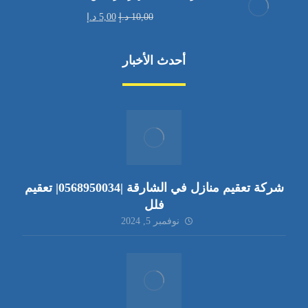
10,00
د.إ
5,00
د.إ
أحدث الأخبار
شركة تعقيم منازل في الشارقة |0568950034| تعقيم
فلل
نوفمبر 5, 2024