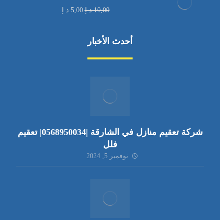
10,00
د.إ
5,00
د.إ
أحدث الأخبار
شركة تعقيم منازل في الشارقة |0568950034| تعقيم
فلل
نوفمبر 5, 2024