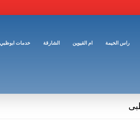
راس الخيمة
ام القيوين
الشارقة
خدمات ابوظبي
بى