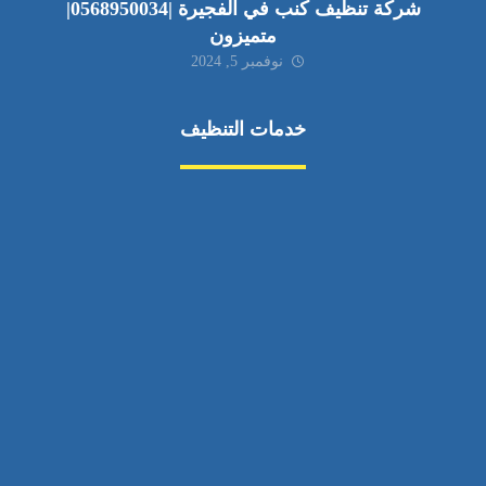
شركة تنظيف كنب في الفجيرة |0568950034|
متميزون
نوفمبر 5, 2024
خدمات التنظيف
مكافحة الآفات
مركبة
بناء
غسيل سيارة
صيانة
تجاري
عادي
خدمات
الداخلية
الخارج
اتصال