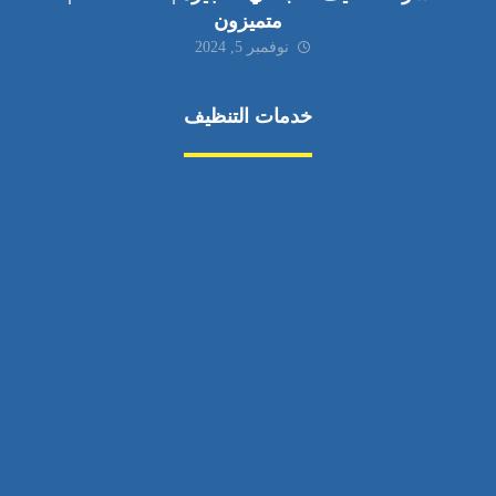
متميزون
نوفمبر 5, 2024
خدمات التنظيف
مكافحة الآفات
مركبة
بناء
غسيل سيارة
صيانة
تجاري
عادي
خدمات
الداخلية
الخارج
اتصال
لورم