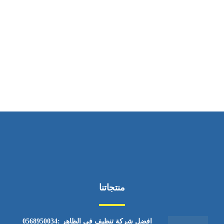
ساعات العمل
من الاثنين إلى الجمعة ٩:٠٠ - ١٧:٠٠
منتجاتنا
افضل شركة تنظيف في الظاهر :0568950034