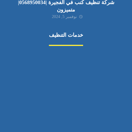
شركة تنظيف كنب في الفجيرة |0568950034|
متميزون
نوفمبر 5, 2024
خدمات التنظيف
مكافحة الآفات
مركبة
بناء
غسيل سيارة
صيانة
تجاري
عادي
خدمات
الداخلية
الخارج
اتصال