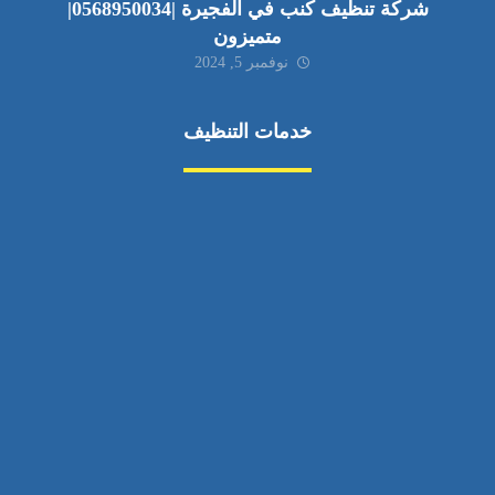
شركة تنظيف كنب في الفجيرة |0568950034|
متميزون
نوفمبر 5, 2024
خدمات التنظيف
مكافحة الآفات
مركبة
بناء
غسيل سيارة
صيانة
تجاري
عادي
خدمات
الداخلية
الخارج
اتصال