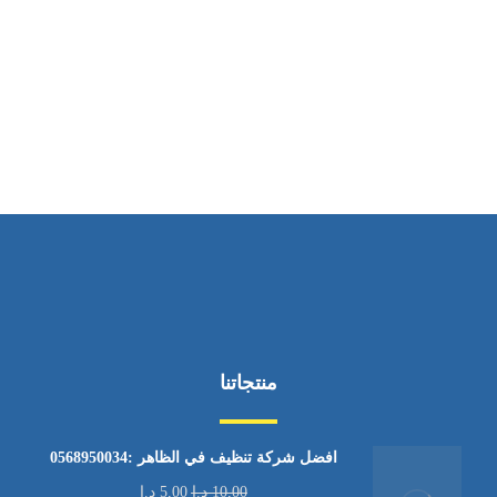
ساعات العمل
من الاثنين إلى الجمعة ٩:٠٠ - ١٧:٠٠
منتجاتنا
افضل شركة تنظيف في الظاهر :0568950034
10,00
د.إ
5,00
د.إ