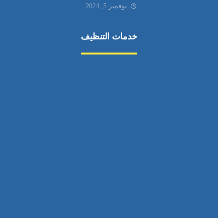
نوفمبر 5, 2024
خدمات التنظيف
مكافحة الآفات
مركبة
بناء
غسيل سيارة
صيانة
تجاري
عادي
خدمات
الداخلية
الخارج
اتصال
لورم
معلومات