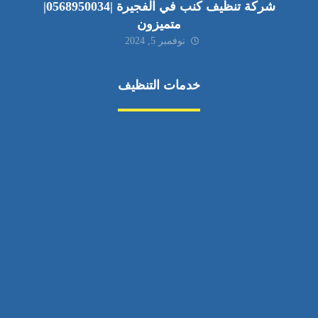
شركة تنظيف كنب في الفجيرة |0568950034|
متميزون
نوفمبر 5, 2024
خدمات التنظيف
مكافحة الآفات
مركبة
بناء
غسيل سيارة
صيانة
تجاري
عادي
خدمات
الداخلية
الخارج
اتصال