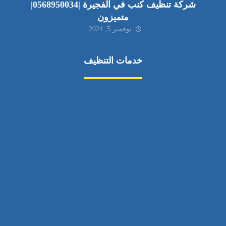
شركة تنظيف كنب في الفجيرة |0568950034|
متميزون
نوفمبر 5, 2024
خدمات التنظيف
مكافحة الآفات
مركبة
بناء
غسيل سيارة
صيانة
تجاري
عادي
خدمات
الداخلية
الخارج
اتصال