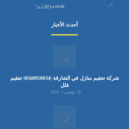
10,00
د.إ
5,00
د.إ
أحدث الأخبار
شركة تعقيم منازل في الشارقة |0568950034| تعقيم
فلل
نوفمبر 5, 2024