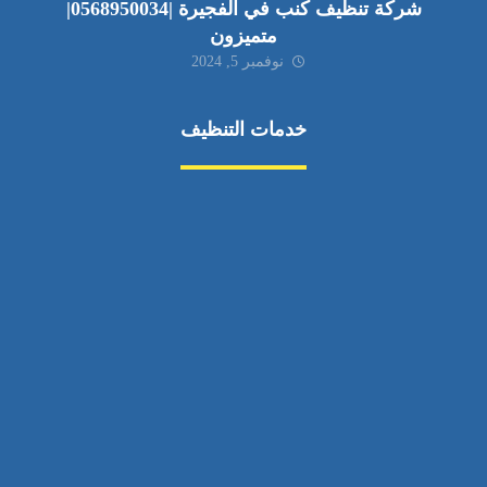
شركة تنظيف كنب في الفجيرة |0568950034|
متميزون
نوفمبر 5, 2024
خدمات التنظيف
مكافحة الآفات
مركبة
بناء
غسيل سيارة
صيانة
تجاري
عادي
خدمات
الداخلية
الخارج
اتصال