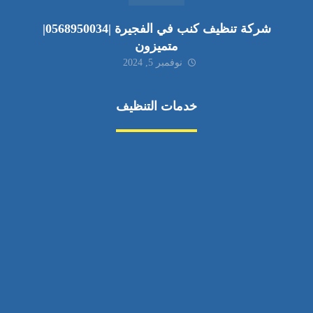
شركة تنظيف كنب في الفجيرة |0568950034|
متميزون
نوفمبر 5, 2024
خدمات التنظيف
مكافحة الآفات
مركبة
بناء
غسيل سيارة
صيانة
تجاري
عادي
خدمات
الداخلية
الخارج