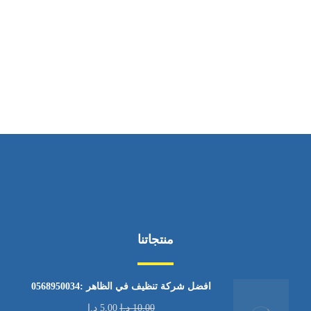
ساعات العمل
من الاثنين إلى الجمعة ٩:٠٠ - ١٧:٠٠
منتجاتنا
افضل شركة تنظيف في الظاهر :0568950034
10,00
د.إ
5,00
د.إ