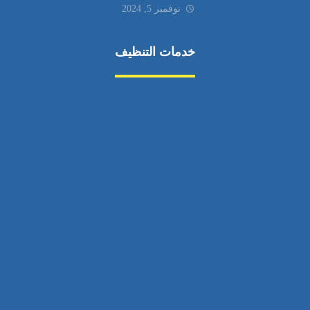
نوفمبر 5, 2024
خدمات التنظيف
مكافحة الآفات
مركبة
بناء
غسيل سيارة
صيانة
تجاري
عادي
خدمات
الداخلية
الخارج
اتصال
لورم
معلومات