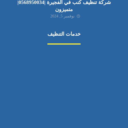
شركة تنظيف كنب في الفجيرة |0568950034|
متميزون
نوفمبر 5, 2024
خدمات التنظيف
مكافحة الآفات
مركبة
بناء
غسيل سيارة
صيانة
تجاري
عادي
خدمات
الداخلية
الخارج
اتصال