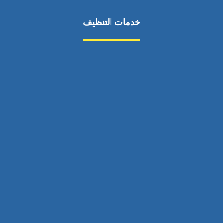
خدمات التنظيف
مكافحة الآفات
مركبة
بناء
غسيل سيارة
صيانة
تجاري
عادي
خدمات
الداخلية
الخارج
اتصال
لورم
معلومات
الخارج