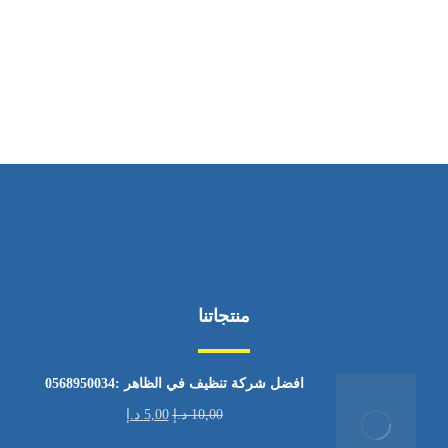
ساعات العمل
من الاثنين إلى الجمعة ٩:٠٠ - ١٧:٠٠
منتجاتنا
افضل شركة تنظيف في الظاهر :0568950034
10,00
د.إ
5,00
د.إ