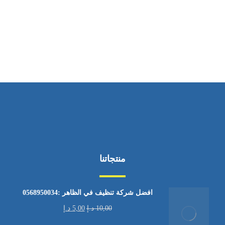
ساعات العمل
من الاثنين إلى الجمعة ٩:٠٠ - ١٧:٠٠
منتجاتنا
افضل شركة تنظيف في الظاهر :0568950034
10,00
د.إ
5,00
د.إ