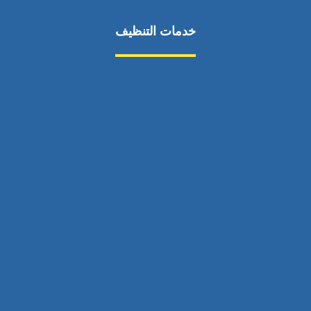
خدمات التنظيف
مكافحة الآفات
مركبة
بناء
غسيل سيارة
صيانة
تجاري
عادي
خدمات
الداخلية
الخارج
اتصال
لورم
معلومات
الخارج