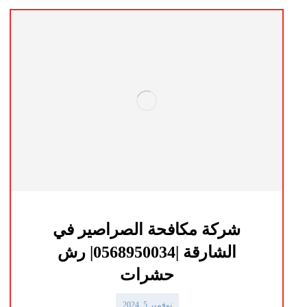
شركة مكافحة الصراصير في
الشارقة |0568950034| رش
حشرات
نوفمبر 5, 2024