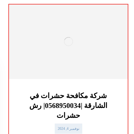
شركة مكافحة حشرات في
الشارقة |0568950034| رش
حشرات
نوفمبر 4, 2024