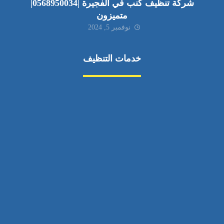
شركة تنظيف كنب في الفجيرة |0568950034|
متميزون
نوفمبر 5, 2024
خدمات التنظيف
مكافحة الآفات
مركبة
بناء
غسيل سيارة
صيانة
تجاري
عادي
خدمات
الداخلية
الخارج
اتصال