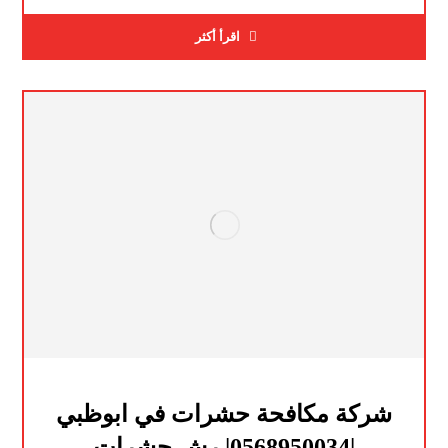
اقرأ أكثر
شركة مكافحة حشرات في ابوظبي
|0568950034| رش حشرات