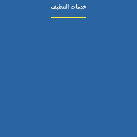
خدمات التنظيف
مكافحة الآفات
مركبة
بناء
غسيل سيارة
صيانة
تجاري
عادي
خدمات
الداخلية
الخارج
اتصال
لورم
معلومات
الخارج
خدمات