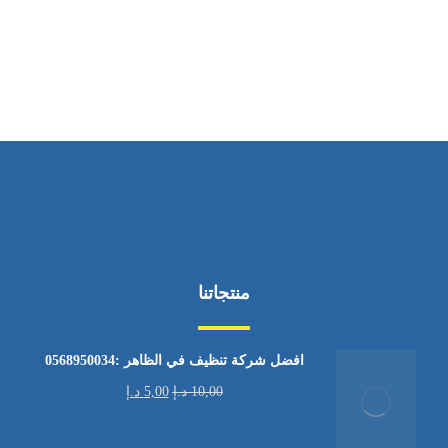
من الاثنين إلى الجمعة ٩:٠٠ - ١٧:٠٠
منتجاتنا
افضل شركة تنظيف في الظاهر :0568950034
10,00
د.إ
5,00
د.إ