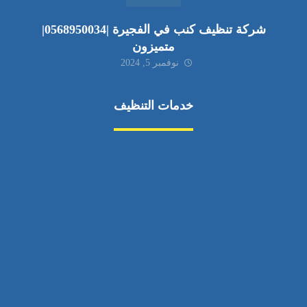
شركة تنظيف كنب في الفجيرة |0568950034|
متميزون
نوفمبر 5, 2024
خدمات التنظيف
مكافحة الآفات
مركبة
بناء
غسيل سيارة
صيانة
تجاري
عادي
خدمات
الداخلية
الخارج