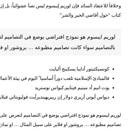
وخلافاَ للاعتقاد السائد فإن لوريم إيبسوم ليس نصاَ عشوائياً، بل إ
كتاب “حول أقاصي الخير والشر”
لوريم ايبسوم هو نموذج افتراضي يوضع في التصاميم 
بالتصاميم سواء كانت تصاميم مطبوعه … بروشور او فلا
كونسيكتيتور أدايبا يسكينج أليايت
فالمبادئ الإسلامية تلعب دوراً أساسيا ً اليوم في بيئة الأعمال
يوت انيم أد مينيم فينايم,كيواس نوستريد
ديواس أيوتي أريري دولار إن ريبريهينديرأيت فوليوبتاتي في
لوريم ايبسوم هو نموذج افتراضي يوضع في التصاميم لتعرض على
تصاميم مطبوعه … بروشور او فلاير على سبيل المثال … او نماذج