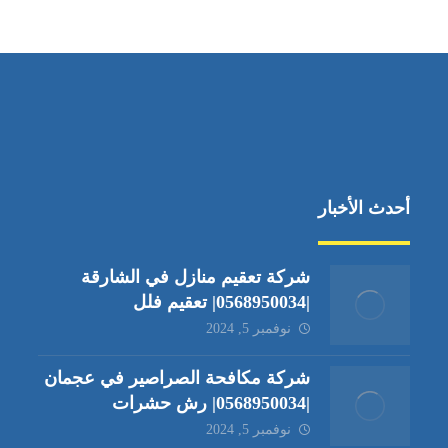
جادة الشيخ محمد بن راشد – دبي
أحدث الأخبار
شركة تعقيم منازل في الشارقة
|0568950034| تعقيم فلل
نوفمبر 5, 2024
شركة مكافحة الصراصير في عجمان
|0568950034| رش حشرات
نوفمبر 5, 2024