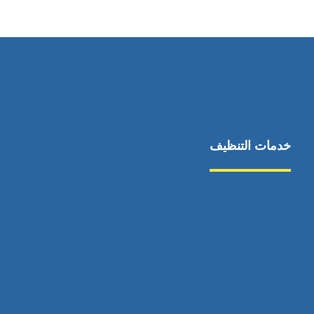
٥٥ ٤٤ ٣٣ ٢٢ ٩٧١+
خدمات التنظيف
مكافحة الآفات
مركبة
بناء
غسيل سيارة
صيانة
تجاري
عادي
خدمات
الداخلية
الخارج
اتصال
لورم