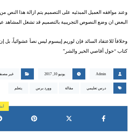
وعند موافقه العميل المبدئيه على التصميم يتم ازالة هذا النص م
البعض ان وضع النصوص التجريبية بالتصميم قد تشغل المشاهد عن 
وخلافاَ للاعتقاد السائد فإن لوريم إيبسوم ليس نصاَ عشوائياً، بل إ
كتاب “حول أقاصي الخير والشر”
Admin
يونيو 10, 2017
غير مصن
درس تعليمي
مقالة
وورد برس
يتعلم