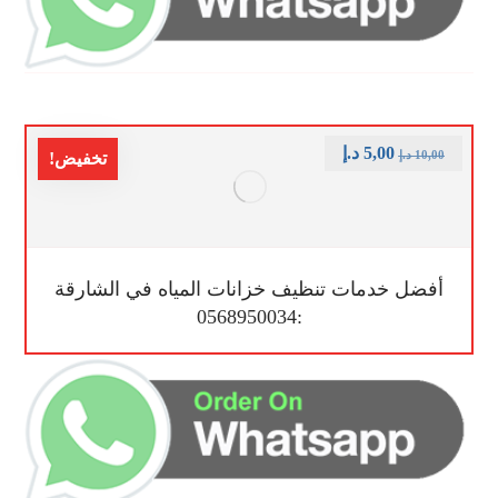
5,00
د.إ
10,00
د.إ
تخفيض!
أفضل خدمات تنظيف خزانات المياه في الشارقة
:0568950034