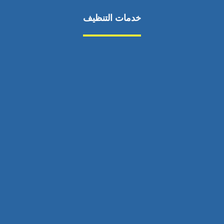
خدمات التنظيف
مكافحة الآفات
مركبة
بناء
غسيل سيارة
صيانة
تجاري
عادي
خدمات
الداخلية
الخارج
اتصال
لورم
معلومات
الخارج
خدمات