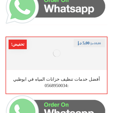
5,00
د.إ
10,00
د.إ
تخفيض!
أفضل خدمات تنظيف خزانات المياه في ابوظبي
:0568950034