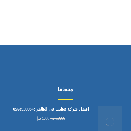
ساعات العمل
من الاثنين إلى الجمعة ٩:٠٠ - ١٧:٠٠
منتجاتنا
افضل شركة تنظيف في الظاهر :0568950034
10,00
د.إ
5,00
د.إ