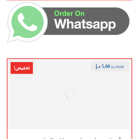
5,00
د.إ
10,00
د.إ
تخفيض!