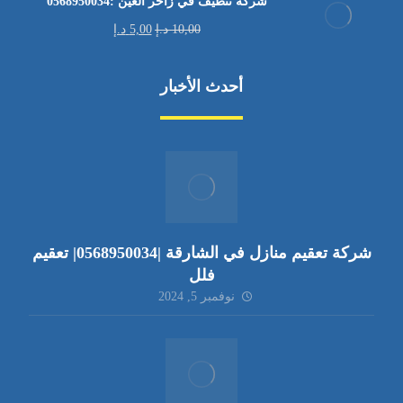
شركة تنظيف في زاخر العين :0568950034
10,00
د.إ
5,00
د.إ
أحدث الأخبار
شركة تعقيم منازل في الشارقة |0568950034| تعقيم
فلل
نوفمبر 5, 2024