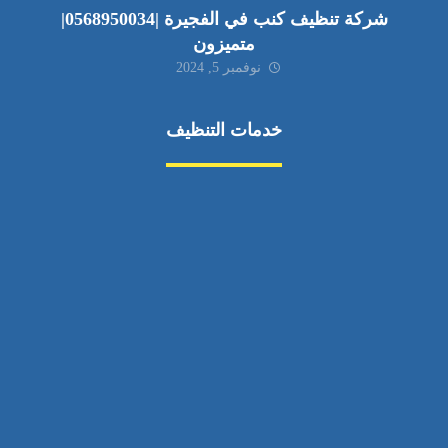
شركة تنظيف كنب في الفجيرة |0568950034|
متميزون
نوفمبر 5, 2024
خدمات التنظيف
مكافحة الآفات
مركبة
بناء
غسيل سيارة
صيانة
تجاري
عادي
خدمات
الداخلية
الخارج
اتصال