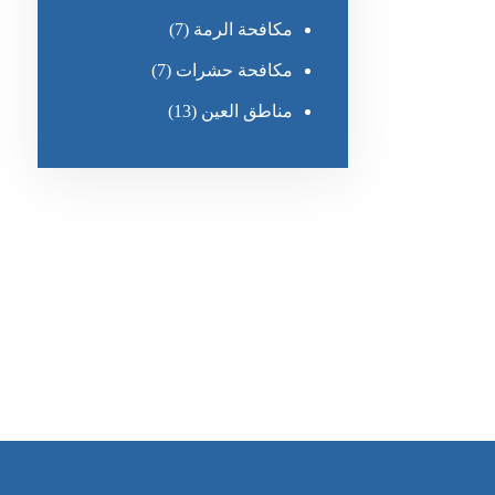
مكافحة الرمة
(7)
مكافحة حشرات
(7)
مناطق العين
(13)
رقم الهاتف
٥٥ ٤٤ ٣٣ ٢٢ ٩٧١+