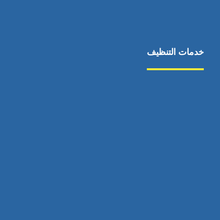
خدمات التنظيف
مكافحة الآفات
مركبة
بناء
غسيل سيارة
صيانة
تجاري
عادي
خدمات
الداخلية
الخارج
اتصال
لورم
معلومات
الخارج
خدمات
خدمات ساخنة