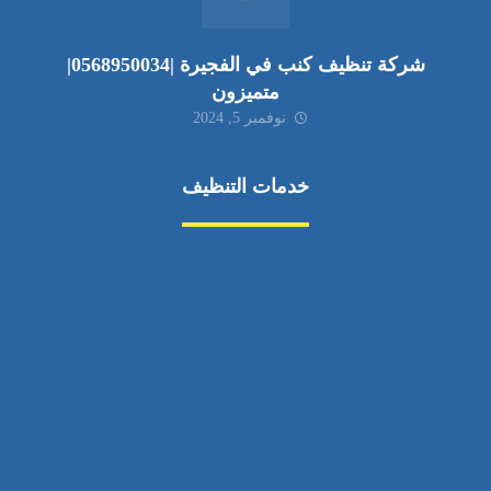
شركة تنظيف كنب في الفجيرة |0568950034|
متميزون
نوفمبر 5, 2024
خدمات التنظيف
مكافحة الآفات
مركبة
بناء
غسيل سيارة
صيانة
تجاري
عادي
خدمات
الداخلية