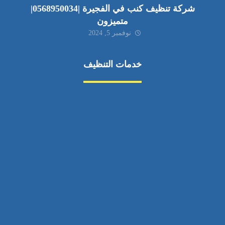
شركة تنظيف كنب في الفجيرة |0568950034|
متميزون
نوفمبر 5, 2024
خدمات التنظيف
مكافحة الآفات
مركبة
بناء
غسيل سيارة
صيانة
تجاري
عادي
خدمات
الداخلية
الخارج
اتصال