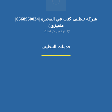
شركة تنظيف كنب في الفجيرة |0568950034|
متميزون
نوفمبر 5, 2024
خدمات التنظيف
مكافحة الآفات
مركبة
بناء
غسيل سيارة
صيانة
تجاري
عادي
خدمات
الداخلية