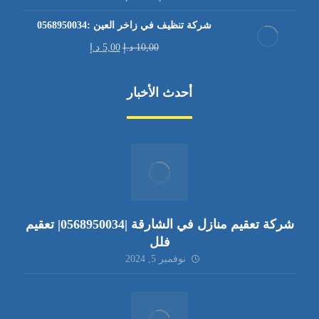
شركة تنظيف في زاخر العين :0568950034
10,00
د.إ
5,00
د.إ
أحدث الأخبار
شركة تعقيم منازل في الشارقة |0568950034| تعقيم
فلل
نوفمبر 5, 2024