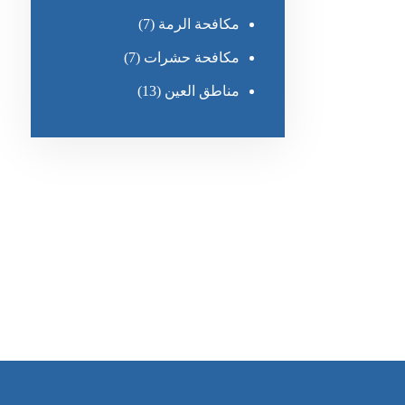
مكافحة الرمة
(7)
مكافحة حشرات
(7)
مناطق العين
(13)
رقم الهاتف
٥٥ ٤٤ ٣٣ ٢٢ ٩٧١+