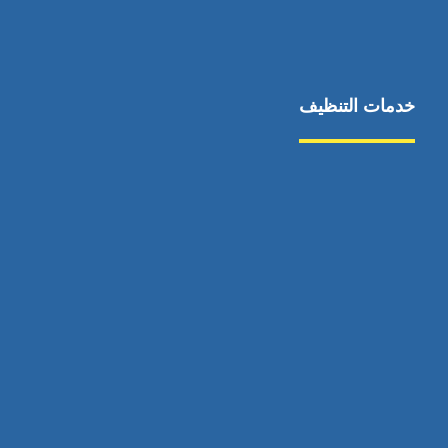
خدمات التنظيف
مكافحة الآفات
مركبة
بناء
غسيل سيارة
صيانة
تجاري
عادي
خدمات
الداخلية
الخارج
اتصال
لورم
معلومات
الخارج
خدمات
خدمات ساخنة