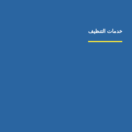
خدمات التنظيف
مكافحة الآفات
مركبة
بناء
غسيل سيارة
صيانة
تجاري
عادي
خدمات
الداخلية
الخارج
اتصال
لورم
معلومات
الخارج
خدمات
خدمات ساخنة