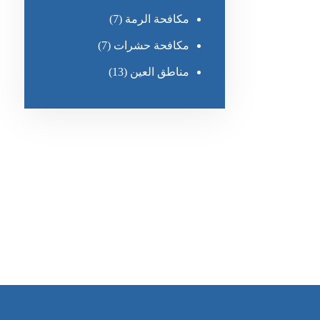
مكافحة الرمة
(7)
مكافحة حشرات
(7)
مناطق العين
(13)
رقم الهاتف
٥٥ ٤٤ ٣٣ ٢٢ ٩٧١+