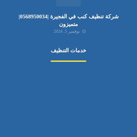
شركة تنظيف كنب في الفجيرة |0568950034|
متميزون
نوفمبر 5, 2024
خدمات التنظيف
مكافحة الآفات
مركبة
بناء
غسيل سيارة
صيانة
تجاري
عادي
خدمات
الداخلية