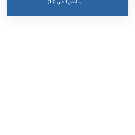
مناطق العين
(13)
رقم الهاتف
٥٥ ٤٤ ٣٣ ٢٢ ٩٧١+
مواقعنا