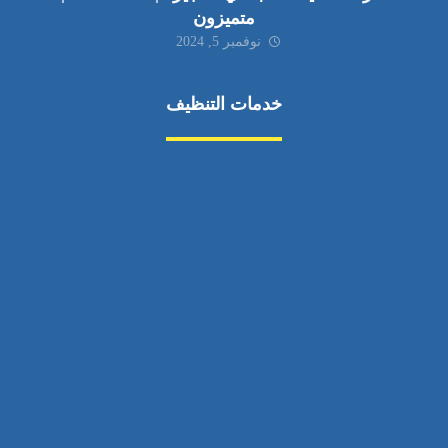
متميزون
نوفمبر 5, 2024
خدمات التنظيف
مكافحة الآفات
مركبة
بناء
غسيل سيارة
صيانة
تجاري
عادي
خدمات
الداخلية
الخارج
اتصال
لورم