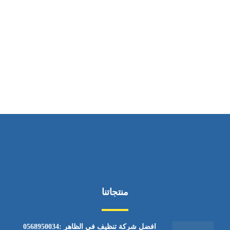
ساعات العمل
من الاثنين إلى الجمعة ٩:٠٠ - ١٧:٠٠
منتجاتنا
افضل شركة تنظيف في الظاهر :0568950034