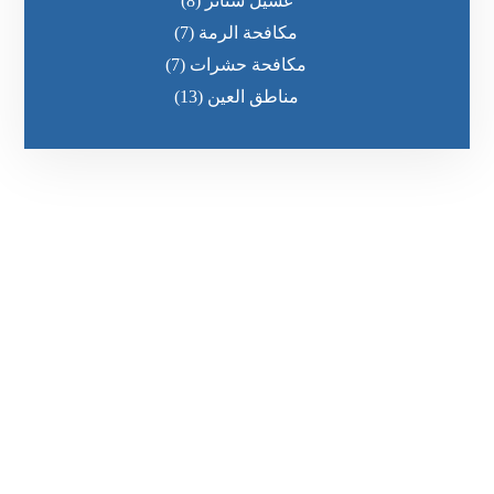
غسيل ستائر
(8)
مكافحة الرمة
(7)
مكافحة حشرات
(7)
مناطق العين
(13)
رقم الهاتف
٥٥ ٤٤ ٣٣ ٢٢ ٩٧١+