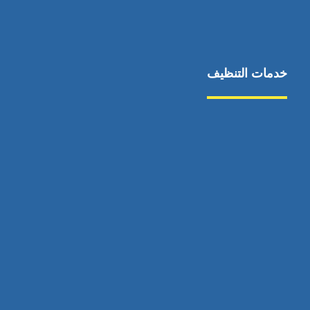
خدمات التنظيف
مكافحة الآفات
مركبة
بناء
غسيل سيارة
صيانة
تجاري
عادي
خدمات
الداخلية
الخارج
اتصال
لورم
معلومات
الخارج
خدمات
خدمات ساخنة