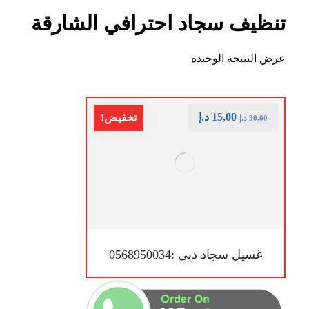
تنظيف سجاد احترافي الشارقة
عرض النتيجة الوحيدة
15,00
د.إ
تخفيض!
30,00
د.إ
غسيل سجاد دبي :0568950034