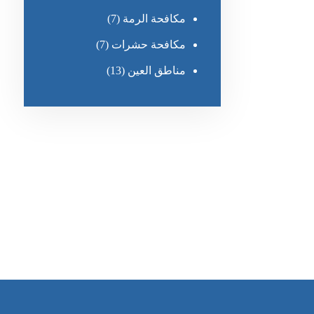
مكافحة الرمة
(7)
مكافحة حشرات
(7)
مناطق العين
(13)
رقم الهاتف
٥٥ ٤٤ ٣٣ ٢٢ ٩٧١+